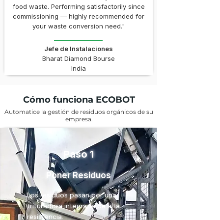
food waste. Performing satisfactorily since
commissioning — highly recommended for
your waste conversion need."
Jefe de Instalaciones
Bharat Diamond Bourse
India
Cómo funciona ECOBOT
Automatice la gestión de residuos orgánicos de su
empresa.
Paso 1
Poner Residuos
Los residuos pasan por una
trituradora integrada de alta
resistencia.