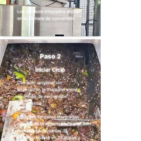
Los residuos triturados entran
en la cámara de conversión.
Paso 2
Iniciar Ciclo
Con solo accionar un
interruptor, la máquina entra
en modo de conversión
automática.
Múltiples sensores integrados
mantienen la temperatura y la
humedad adecuadas. El
proceso finaliza en 24 horas y