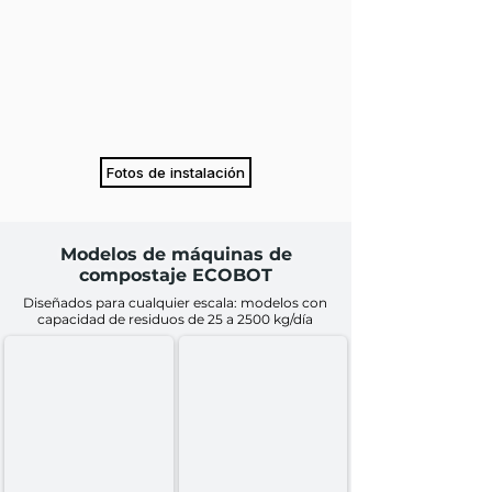
Vivienda para el personal
Hospitales
Edificios de oficinas
Fotos de instalación
Modelos de máquinas de
compostaje ECOBOT
Diseñados para cualquier escala: modelos con
capacidad de residuos de 25 a 2500 kg/día
EB 25
EB 50
Compostaje
Compostaje
de
de
15
30
a
a
25
50