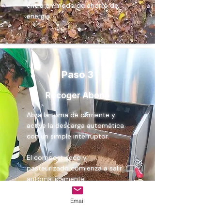
entra en modo de ahorro de
energía.
Paso 3
Recoger Abono
Abra la toma de corriente y
active la descarga automática
con un simple interruptor.
El compost seco y
pasteurizado comienza a salir
automáticamente.
ECOBOT está preparado para
Email
los residuos del día siguiente.