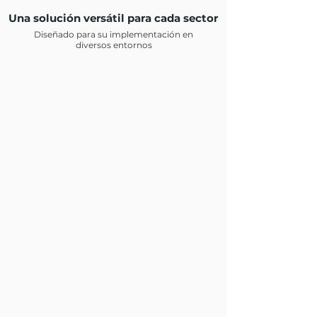
Una solución versátil para cada sector
Diseñado para su implementación en
diversos entornos
Apartamentos
Resorts y hoteles
Malls y Supermercados
Escuelas y universidades
Comedores y cafeterías
Campamentos Mineros
Fábricas y almacenes
Granjas
Lugares para eventos